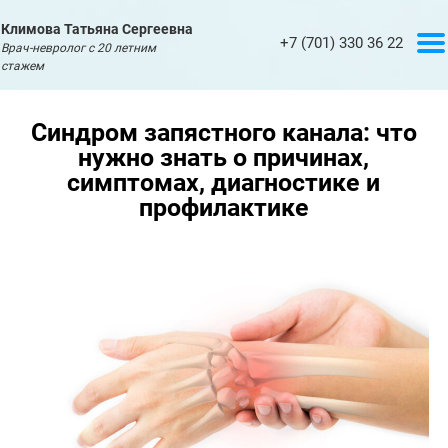
Климова Татьяна Сергеевна
+7 (701) 330 36 22
Врач-невролог с 20 летним
Главная
стажем
Услуги
Синдром запястного канала: что
Обо
нужно знать о причинах,
мне
симптомах, диагностике и
профилактике
Сертификаты
Статьи
Контакты